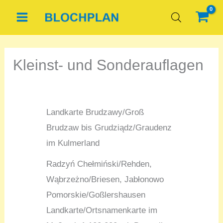
Zum
Inhalt
springen
Kleinst- und Sonderauflagen
Landkarte Brudzawy/Groß
Brudzaw bis Grudziądz/Graudenz
im Kulmerland
Radzyń Chełmiński/Rehden,
Wąbrzeżno/Briesen, Jabłonowo
Pomorskie/Goßlershausen
Landkarte/Ortsnamenkarte im