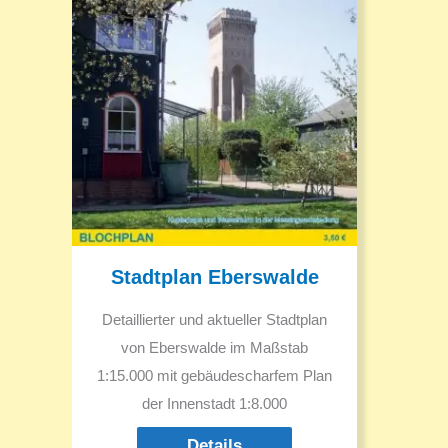
Stadtplan Eberswalde
Detaillierter und aktueller Stadtplan
von Eberswalde im Maßstab
1:15.000 mit gebäudescharfem Plan
der Innenstadt 1:8.000
Details