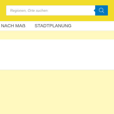
Products
search
 NACH MAẞ
STADTPLANUNG