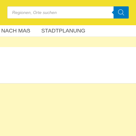
Products
search
 NACH MAẞ
STADTPLANUNG