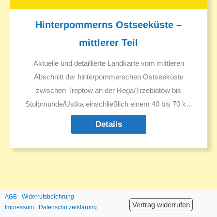
Hinterpommerns Ostseeküste –
mittlerer Teil
Aktuelle und detaillierte Landkarte vom mittleren
Abschnitt der hinterpommerschen Ostseeküste
zwischen Treptow an der Rega/Trzebiatów bis
Stolpmünde/Ustka einschließlich einem 40 bis 70 km
breiten Streifen des Hinterlandes um die Städte
Details
Kolberg/Kolobrzeg und Köslin/Koszalin.
AGB
Widerrufsbelehrung
Vertrag widerrufen
Impressum
Datenschutzerklärung