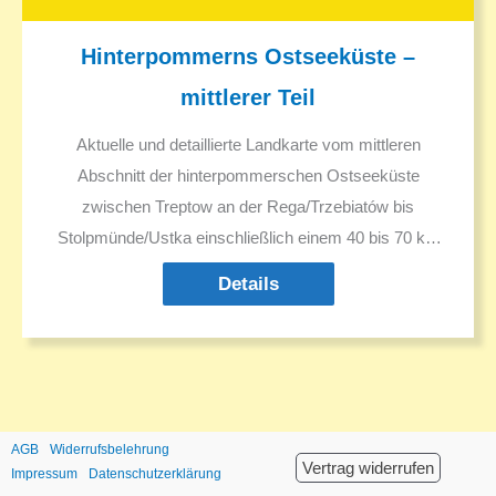
Hinterpommerns Ostseeküste –
mittlerer Teil
Aktuelle und detaillierte Landkarte vom mittleren
Abschnitt der hinterpommerschen Ostseeküste
zwischen Treptow an der Rega/Trzebiatów bis
Stolpmünde/Ustka einschließlich einem 40 bis 70 km
breiten Streifen des Hinterlandes um die Städte
Details
Kolberg/Kolobrzeg und Köslin/Koszalin.
AGB
Widerrufsbelehrung
Vertrag widerrufen
Impressum
Datenschutzerklärung