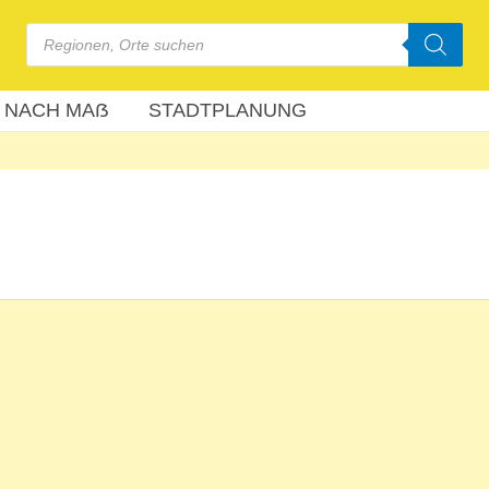
Products
search
 NACH MAẞ
STADTPLANUNG