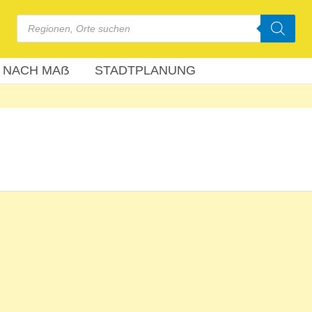
Products
search
 NACH MAẞ
STADTPLANUNG