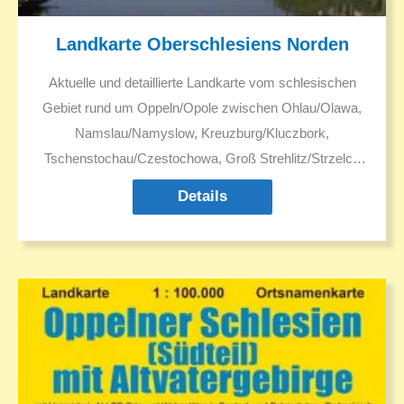
Landkarte Oberschlesiens Norden
Aktuelle und detaillierte Landkarte vom schlesischen
Gebiet rund um Oppeln/Opole zwischen Ohlau/Olawa,
Namslau/Namyslow, Kreuzburg/Kluczbork,
Tschenstochau/Czestochowa, Groß Strehlitz/Strzelce
und Neisse/Nysa. Darstellung aller Orte mit allen
Details
Namen in Deutsch und Polnisch. Sehenswürdgkeiten.
Ausflugsziele. Historische Informationen.