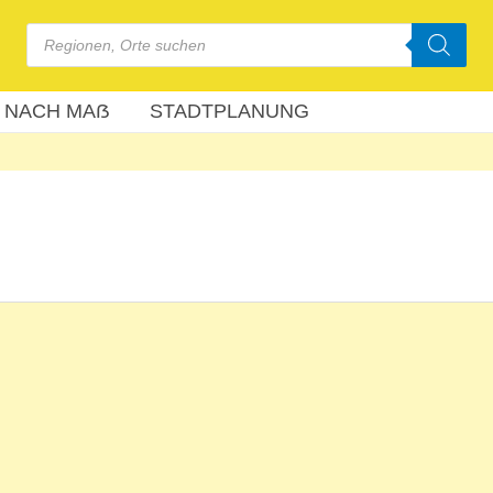
Products
search
 NACH MAẞ
STADTPLANUNG