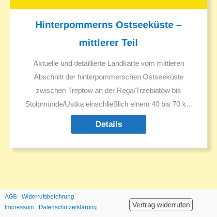
Hinterpommerns Ostseeküste –
mittlerer Teil
Aktuelle und detaillierte Landkarte vom mittleren
Abschnitt der hinterpommerschen Ostseeküste
zwischen Treptow an der Rega/Trzebiatów bis
Stolpmünde/Ustka einschließlich einem 40 bis 70 km
breiten Streifen des Hinterlandes um die Städte
Details
Kolberg/Kolobrzeg und Köslin/Koszalin.
AGB
Widerrufsbelehrung
Vertrag widerrufen
Impressum
Datenschutzerklärung