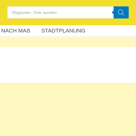
Products
search
 NACH MAẞ
STADTPLANUNG