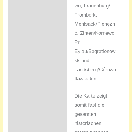
wo, Frauenburg/
Frombork,
Mehlsack/Pienężn
o, Zinten/Kornewo,
Pr.
Eylau/Bagrationow
sk und
Landsberg/Górowo
Iławieckie.
Die Karte zeigt
somit fast die
gesamten
historischen