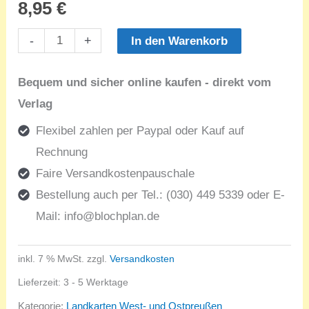
8,95
€
Landkarte
-
+
In den Warenkorb
rund
um
Bequem und sicher online kaufen - direkt vom
das
Verlag
Frische
Flexibel zahlen per Paypal oder Kauf auf
Haff
Rechnung
Menge
Faire Versandkostenpauschale
Bestellung auch per Tel.: (030) 449 5339 oder E-
Mail:
info@blochplan.de
inkl. 7 % MwSt.
zzgl.
Versandkosten
Lieferzeit:
3 - 5 Werktage
Kategorie:
Landkarten West- und Ostpreußen