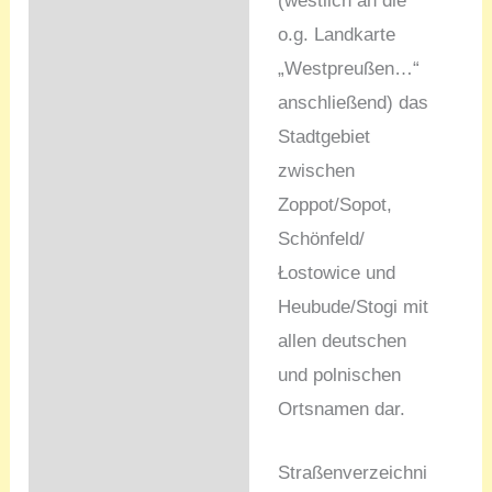
(westlich an die
o.g. Landkarte
„Westpreußen…“
anschließend) das
Stadtgebiet
zwischen
Zoppot/Sopot,
Schönfeld/
Łostowice und
Heubude/Stogi mit
allen deutschen
und polnischen
Ortsnamen dar.
Straßenverzeichni