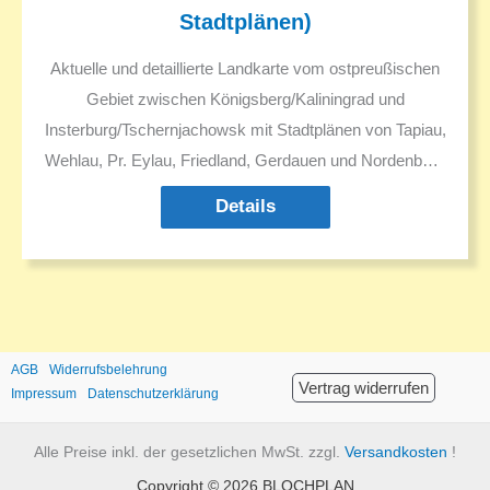
Stadtplänen)
Aktuelle und detaillierte Landkarte vom ostpreußischen
Gebiet zwischen Königsberg/Kaliningrad und
Insterburg/Tschernjachowsk mit Stadtplänen von Tapiau,
Wehlau, Pr. Eylau, Friedland, Gerdauen und Nordenburg
(mit aktuellen und Vorkriegs-Straßennamen).
Details
Darstellung aller Orte mit allen Namen in Deutsch und
Russisch. Russische Namen in Kyrillisch und Latein.
Deutsche historische Ortsnamen und ggf. in den 1930er
Jahren geänderte Ortsnamen. Sehenswürdigkeiten.
Ausflugsziele.
AGB
Widerrufsbelehrung
Vertrag widerrufen
Impressum
Datenschutzerklärung
Alle Preise inkl. der gesetzlichen MwSt. zzgl.
Versandkosten
!
Copyright © 2026 BLOCHPLAN