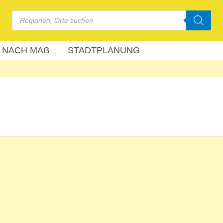
Products
search
 NACH MAẞ
STADTPLANUNG