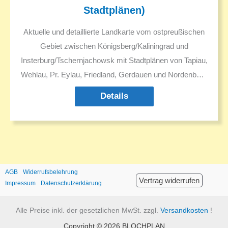
Stadtplänen)
Aktuelle und detaillierte Landkarte vom ostpreußischen
Gebiet zwischen Königsberg/Kaliningrad und
Insterburg/Tschernjachowsk mit Stadtplänen von Tapiau,
Wehlau, Pr. Eylau, Friedland, Gerdauen und Nordenburg
(mit aktuellen und Vorkriegs-Straßennamen).
Details
Darstellung aller Orte mit allen Namen in Deutsch und
Russisch. Russische Namen in Kyrillisch und Latein.
Deutsche historische Ortsnamen und ggf. in den 1930er
Jahren geänderte Ortsnamen. Sehenswürdigkeiten.
Ausflugsziele.
AGB
Widerrufsbelehrung
Vertrag widerrufen
Impressum
Datenschutzerklärung
Alle Preise inkl. der gesetzlichen MwSt. zzgl.
Versandkosten
!
Copyright © 2026 BLOCHPLAN