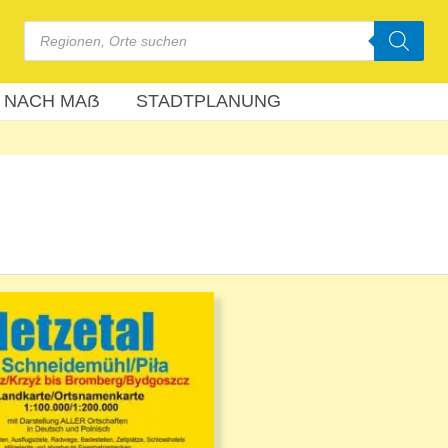
Products
search
 NACH MAẞ
STADTPLANUNG