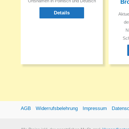
Ortsnamen in Polnisch und Deutsch
Br
Details
Aktuel
de
N
Sch
B
Ortsna
AGB
Widerrufsbelehrung
Impressum
Datensc