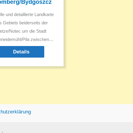
omberg/Bydgoszcz
le und detaillierte Landkarte
s Gebiets beiderseits der
etze/Notec um die Stadt
neidemühl/Pila zwischen
Kreuz/Krzyż und
Details
romberg/Bydgoszcz mit
men in Polnisch und Deutsch
hutzerklärung