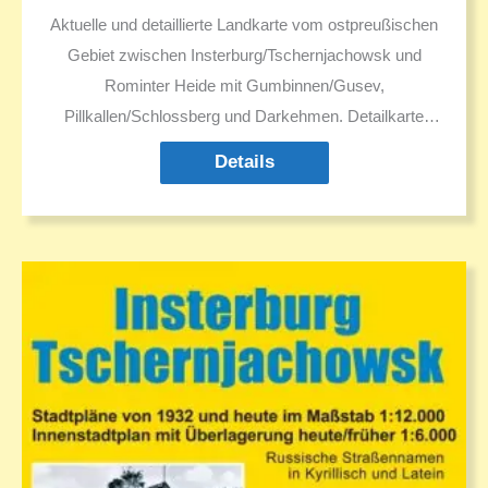
Aktuelle und detaillierte Landkarte vom ostpreußischen
Gebiet zwischen Insterburg/Tschernjachowsk und
Rominter Heide mit Gumbinnen/Gusev,
Pillkallen/Schlossberg und Darkehmen. Detailkarte
Trakehnen. Darstellung aller Orte mit allen Namen in
Details
Deutsch und Russisch. Russische Namen in Kyrillisch
und Latein. Deutsche historische Ortsnamen und ggf. in
den 1930er Jahren geänderte Ortsnamen.
Sehenswürdigkeiten. Ausflugsziele.