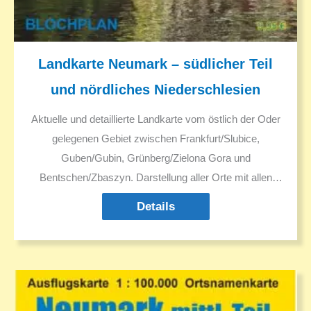
Landkarte Neumark – südlicher Teil
und nördliches Niederschlesien
Aktuelle und detaillierte Landkarte vom östlich der Oder
gelegenen Gebiet zwischen Frankfurt/Slubice,
Guben/Gubin, Grünberg/Zielona Gora und
Bentschen/Zbaszyn. Darstellung aller Orte mit allen
Namen in Deutsch, Polnisch und ggf. Sorbisch.
Details
Deutsche historische Ortsnamen und ggf. in den 1930er
Jahren geänderte Ortsnamen. Sehenswürdigkeiten.
Ausflugsziele.